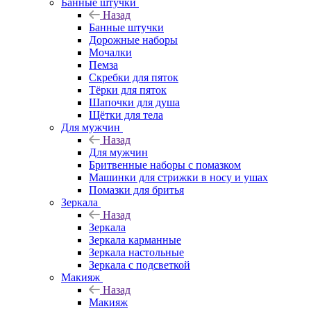
Банные штучки
Назад
Банные штучки
Дорожные наборы
Мочалки
Пемза
Скребки для пяток
Тёрки для пяток
Шапочки для душа
Щётки для тела
Для мужчин
Назад
Для мужчин
Бритвенные наборы с помазком
Машинки для стрижки в носу и ушах
Помазки для бритья
Зеркала
Назад
Зеркала
Зеркала карманные
Зеркала настольные
Зеркала с подсветкой
Макияж
Назад
Макияж