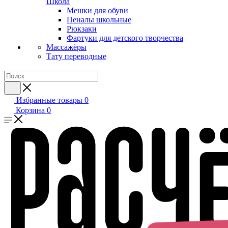
Школа
Мешки для обуви
Пеналы школьные
Рюкзаки
Фартуки для детского творчества
Массажёры
Тату переводные
Избранные товары
0
Корзина
0