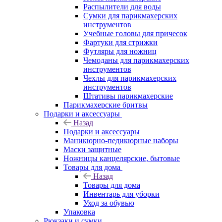
Распылители для воды
Сумки для парикмахерских
инструментов
Учебные головы для причесок
Фартуки для стрижки
Футляры для ножниц
Чемоданы для парикмахерских
инструментов
Чехлы для парикмахерских
инструментов
Штативы парикмахерские
Парикмахерские бритвы
Подарки и аксессуары
Назад
Подарки и аксессуары
Маникюрно-педикюрные наборы
Маски защитные
Ножницы канцелярские, бытовые
Товары для дома
Назад
Товары для дома
Инвентарь для уборки
Уход за обувью
Упаковка
Рюкзаки и сумки