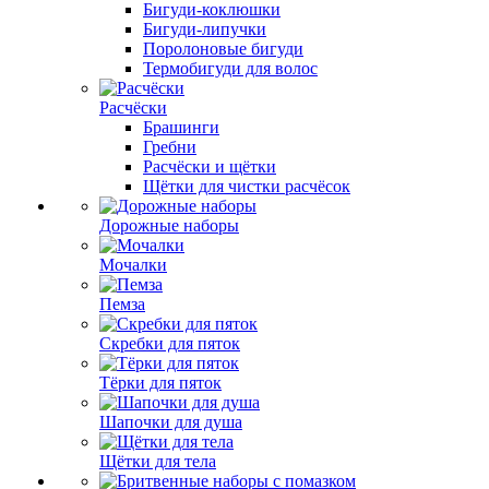
Бигуди-коклюшки
Бигуди-липучки
Поролоновые бигуди
Термобигуди для волос
Расчёски
Брашинги
Гребни
Расчёски и щётки
Щётки для чистки расчёсок
Дорожные наборы
Мочалки
Пемза
Скребки для пяток
Тёрки для пяток
Шапочки для душа
Щётки для тела