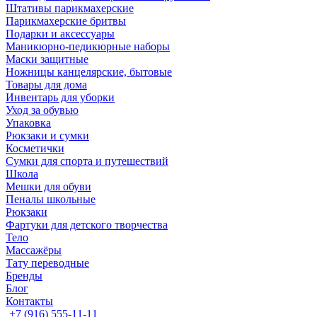
Штативы парикмахерские
Парикмахерские бритвы
Подарки и аксессуары
Маникюрно-педикюрные наборы
Маски защитные
Ножницы канцелярские, бытовые
Товары для дома
Инвентарь для уборки
Уход за обувью
Упаковка
Рюкзаки и сумки
Косметички
Сумки для спорта и путешествий
Школа
Мешки для обуви
Пеналы школьные
Рюкзаки
Фартуки для детского творчества
Тело
Массажёры
Тату переводные
Бренды
Блог
Контакты
+7 (916) 555-11-11