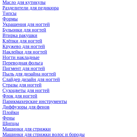
Масло для кутикулы
Разделители для педикюра
Типсы
Формы
Украшения для ногтей
Бульонки для ногтей
Втирка ракушки
Клёпки для ногтей
Кружево для ногтей
Наклейки для ногтей
Ногти накладные
Переводная фольга
Пигмент для ногтей
Пыль для дизайна ногтей
Слайдер дизайн для ногтей
Стразы для ногтей
Сухоцветы для ногтей
Флок для ногтей
Парикмахерские инструменты
Диффузоры для фенов
Плойки
Фены
Щипцы
Машинки для стрижки
Машинки для стрижки волос и бороды