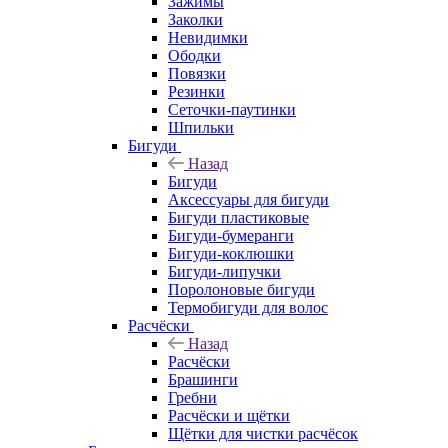
Зажимы
Заколки
Невидимки
Ободки
Повязки
Резинки
Сеточки-паутинки
Шпильки
Бигуди
Назад
Бигуди
Аксессуары для бигуди
Бигуди пластиковые
Бигуди-бумеранги
Бигуди-коклюшки
Бигуди-липучки
Поролоновые бигуди
Термобигуди для волос
Расчёски
Назад
Расчёски
Брашинги
Гребни
Расчёски и щётки
Щётки для чистки расчёсок