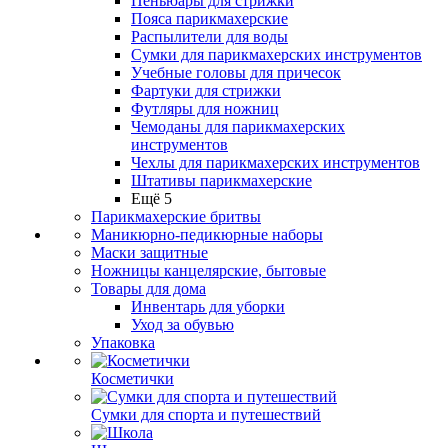
Пеньюары для стрижки
Пояса парикмахерские
Распылители для воды
Сумки для парикмахерских инструментов
Учебные головы для причесок
Фартуки для стрижки
Футляры для ножниц
Чемоданы для парикмахерских
инструментов
Чехлы для парикмахерских инструментов
Штативы парикмахерские
Ещё 5
Парикмахерские бритвы
Маникюрно-педикюрные наборы
Маски защитные
Ножницы канцелярские, бытовые
Товары для дома
Инвентарь для уборки
Уход за обувью
Упаковка
Косметички
Сумки для спорта и путешествий