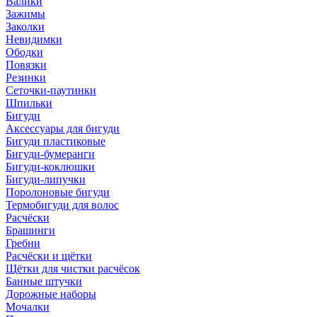
Валики
Зажимы
Заколки
Невидимки
Ободки
Повязки
Резинки
Сеточки-паутинки
Шпильки
Бигуди
Аксессуары для бигуди
Бигуди пластиковые
Бигуди-бумеранги
Бигуди-коклюшки
Бигуди-липучки
Поролоновые бигуди
Термобигуди для волос
Расчёски
Брашинги
Гребни
Расчёски и щётки
Щётки для чистки расчёсок
Банные штучки
Дорожные наборы
Мочалки