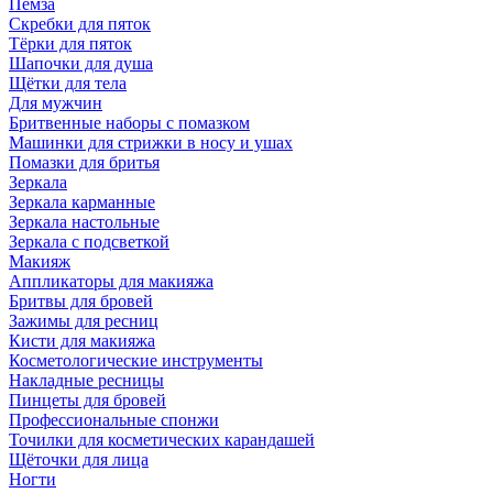
Пемза
Скребки для пяток
Тёрки для пяток
Шапочки для душа
Щётки для тела
Для мужчин
Бритвенные наборы с помазком
Машинки для стрижки в носу и ушах
Помазки для бритья
Зеркала
Зеркала карманные
Зеркала настольные
Зеркала с подсветкой
Макияж
Аппликаторы для макияжа
Бритвы для бровей
Зажимы для ресниц
Кисти для макияжа
Косметологические инструменты
Накладные ресницы
Пинцеты для бровей
Профессиональные спонжи
Точилки для косметических карандашей
Щёточки для лица
Ногти