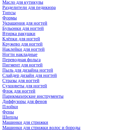
Масло для кутикулы
Разделители для педикюра
Типсы
Формы
Украшения для ногтей
Бульонки для ногтей
Втирка ракушки
Клёпки для ногтей
Кружево для ногтей
Наклейки для ногтей
Ногти накладные
Переводная фольга
Пигмент для ногтей
Пыль для дизайна ногтей
Слайдер дизайн для ногтей
Стразы для ногтей
Сухоцветы для ногтей
Флок для ногтей
Парикмахерские инструменты
Диффузоры для фенов
Плойки
Фены
Щипцы
Машинки для стрижки
Машинки для стрижки волос и бороды