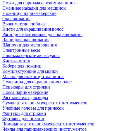
Ножи для парикмахерских машинок
Сменные насадки для машинок
Ножницы парикмахерские
Окрашивание
Выжиматели тюбика
Кисти для окрашивания волос
Расходные материалы для окрашивания
Чаши для окрашивания
Шапочки для мелирования
Электронные весы
Парикмахерские аксессуары
Кисти-сметки
Кобура для ножниц
Комплектующие для мойки
Масло для ножниц и машинок
Пелерины для окрашивания волос
Пеньюары для стрижки
Пояса парикмахерские
Распылители для воды
Сумки для парикмахерских инструментов
Учебные головы для причесок
Фартуки для стрижки
Футляры для ножниц
Чемоданы для парикмахерских инструментов
Чехлы для парикмахерских инструментов