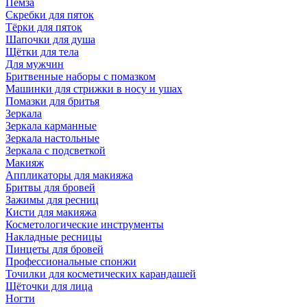
Пемза
Скребки для пяток
Тёрки для пяток
Шапочки для душа
Щётки для тела
Для мужчин
Бритвенные наборы с помазком
Машинки для стрижки в носу и ушах
Помазки для бритья
Зеркала
Зеркала карманные
Зеркала настольные
Зеркала с подсветкой
Макияж
Аппликаторы для макияжа
Бритвы для бровей
Зажимы для ресниц
Кисти для макияжа
Косметологические инструменты
Накладные ресницы
Пинцеты для бровей
Профессиональные спонжи
Точилки для косметических карандашей
Щёточки для лица
Ногти