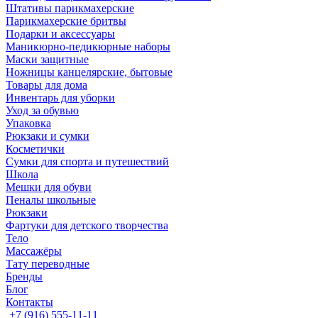
Штативы парикмахерские
Парикмахерские бритвы
Подарки и аксессуары
Маникюрно-педикюрные наборы
Маски защитные
Ножницы канцелярские, бытовые
Товары для дома
Инвентарь для уборки
Уход за обувью
Упаковка
Рюкзаки и сумки
Косметички
Сумки для спорта и путешествий
Школа
Мешки для обуви
Пеналы школьные
Рюкзаки
Фартуки для детского творчества
Тело
Массажёры
Тату переводные
Бренды
Блог
Контакты
+7 (916) 555-11-11