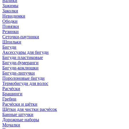
Валики
Зажимы
Заколки
Невидимки
Ободки
Повязки
Резинки
Сеточки-паутинки
Шпильки
Бигуди
Аксессуары для бигуди
Бигуди пластиковые
Бигуди-бумеранги
Бигуди-коклюшки
Бигуди-липучки
Поролоновые бигуди
Термобигуди для волос
Расчёски
Брашинги
Гребни
Расчёски и щётки
Щётки для чистки расчёсок
Банные штучки
Дорожные наборы
Мочалки