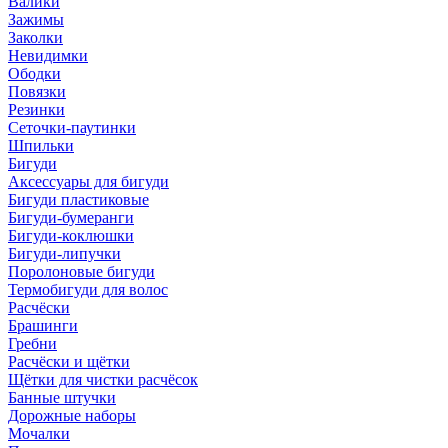
Валики
Зажимы
Заколки
Невидимки
Ободки
Повязки
Резинки
Сеточки-паутинки
Шпильки
Бигуди
Аксессуары для бигуди
Бигуди пластиковые
Бигуди-бумеранги
Бигуди-коклюшки
Бигуди-липучки
Поролоновые бигуди
Термобигуди для волос
Расчёски
Брашинги
Гребни
Расчёски и щётки
Щётки для чистки расчёсок
Банные штучки
Дорожные наборы
Мочалки