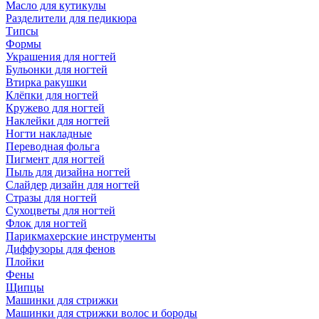
Масло для кутикулы
Разделители для педикюра
Типсы
Формы
Украшения для ногтей
Бульонки для ногтей
Втирка ракушки
Клёпки для ногтей
Кружево для ногтей
Наклейки для ногтей
Ногти накладные
Переводная фольга
Пигмент для ногтей
Пыль для дизайна ногтей
Слайдер дизайн для ногтей
Стразы для ногтей
Сухоцветы для ногтей
Флок для ногтей
Парикмахерские инструменты
Диффузоры для фенов
Плойки
Фены
Щипцы
Машинки для стрижки
Машинки для стрижки волос и бороды