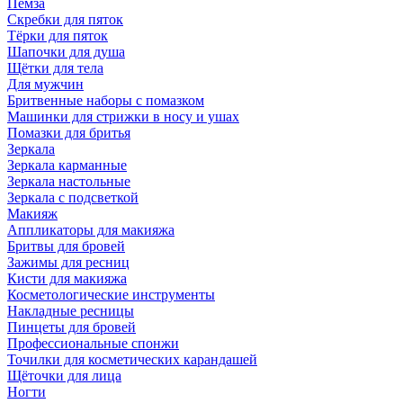
Пемза
Скребки для пяток
Тёрки для пяток
Шапочки для душа
Щётки для тела
Для мужчин
Бритвенные наборы с помазком
Машинки для стрижки в носу и ушах
Помазки для бритья
Зеркала
Зеркала карманные
Зеркала настольные
Зеркала с подсветкой
Макияж
Аппликаторы для макияжа
Бритвы для бровей
Зажимы для ресниц
Кисти для макияжа
Косметологические инструменты
Накладные ресницы
Пинцеты для бровей
Профессиональные спонжи
Точилки для косметических карандашей
Щёточки для лица
Ногти