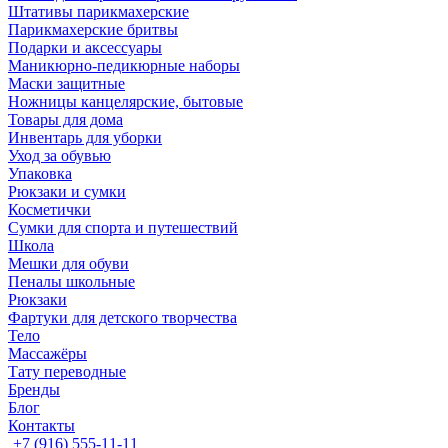
Штативы парикмахерские
Парикмахерские бритвы
Подарки и аксессуары
Маникюрно-педикюрные наборы
Маски защитные
Ножницы канцелярские, бытовые
Товары для дома
Инвентарь для уборки
Уход за обувью
Упаковка
Рюкзаки и сумки
Косметички
Сумки для спорта и путешествий
Школа
Мешки для обуви
Пеналы школьные
Рюкзаки
Фартуки для детского творчества
Тело
Массажёры
Тату переводные
Бренды
Блог
Контакты
+7 (916) 555-11-11