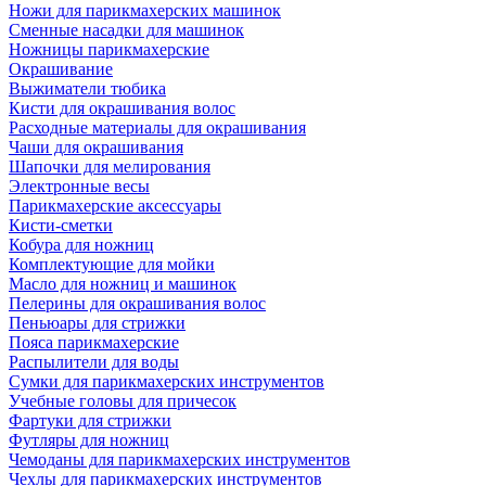
Ножи для парикмахерских машинок
Сменные насадки для машинок
Ножницы парикмахерские
Окрашивание
Выжиматели тюбика
Кисти для окрашивания волос
Расходные материалы для окрашивания
Чаши для окрашивания
Шапочки для мелирования
Электронные весы
Парикмахерские аксессуары
Кисти-сметки
Кобура для ножниц
Комплектующие для мойки
Масло для ножниц и машинок
Пелерины для окрашивания волос
Пеньюары для стрижки
Пояса парикмахерские
Распылители для воды
Сумки для парикмахерских инструментов
Учебные головы для причесок
Фартуки для стрижки
Футляры для ножниц
Чемоданы для парикмахерских инструментов
Чехлы для парикмахерских инструментов