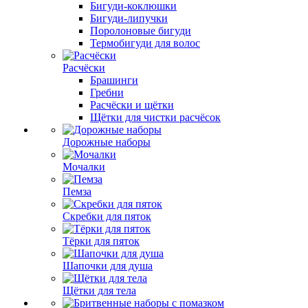
Бигуди-коклюшки
Бигуди-липучки
Поролоновые бигуди
Термобигуди для волос
Расчёски
Брашинги
Гребни
Расчёски и щётки
Щётки для чистки расчёсок
Дорожные наборы
Мочалки
Пемза
Скребки для пяток
Тёрки для пяток
Шапочки для душа
Щётки для тела