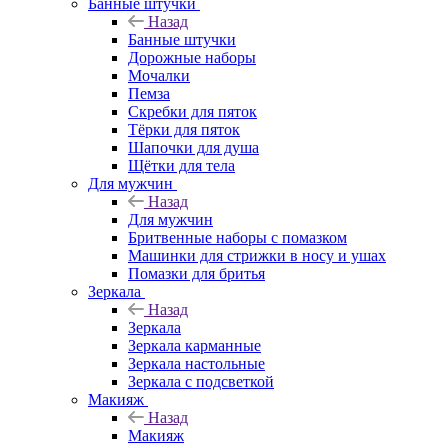
Банные штучки
Назад
Банные штучки
Дорожные наборы
Мочалки
Пемза
Скребки для пяток
Тёрки для пяток
Шапочки для душа
Щётки для тела
Для мужчин
Назад
Для мужчин
Бритвенные наборы с помазком
Машинки для стрижки в носу и ушах
Помазки для бритья
Зеркала
Назад
Зеркала
Зеркала карманные
Зеркала настольные
Зеркала с подсветкой
Макияж
Назад
Макияж