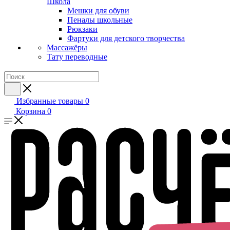
Школа
Мешки для обуви
Пеналы школьные
Рюкзаки
Фартуки для детского творчества
Массажёры
Тату переводные
Избранные товары
0
Корзина
0