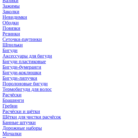
Валики
Зажимы
Заколки
Невидимки
Ободки
Повязки
Резинки
Сеточки-паутинки
Шпильки
Бигуди
Аксессуары для бигуди
Бигуди пластиковые
Бигуди-бумеранги
Бигуди-коклюшки
Бигуди-липучки
Поролоновые бигуди
Термобигуди для волос
Расчёски
Брашинги
Гребни
Расчёски и щётки
Щётки для чистки расчёсок
Банные штучки
Дорожные наборы
Мочалки