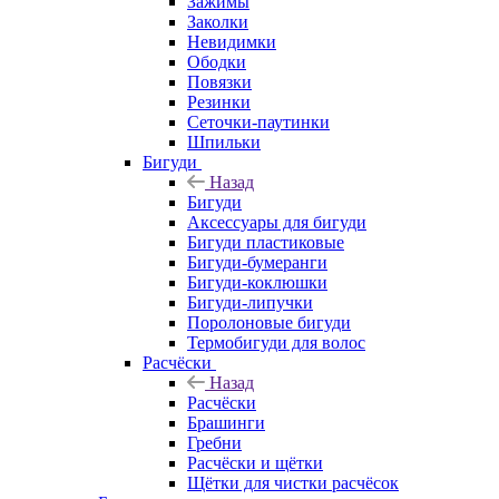
Зажимы
Заколки
Невидимки
Ободки
Повязки
Резинки
Сеточки-паутинки
Шпильки
Бигуди
Назад
Бигуди
Аксессуары для бигуди
Бигуди пластиковые
Бигуди-бумеранги
Бигуди-коклюшки
Бигуди-липучки
Поролоновые бигуди
Термобигуди для волос
Расчёски
Назад
Расчёски
Брашинги
Гребни
Расчёски и щётки
Щётки для чистки расчёсок