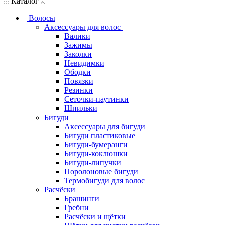
Каталог
Волосы
Аксессуары для волос
Валики
Зажимы
Заколки
Невидимки
Ободки
Повязки
Резинки
Сеточки-паутинки
Шпильки
Бигуди
Аксессуары для бигуди
Бигуди пластиковые
Бигуди-бумеранги
Бигуди-коклюшки
Бигуди-липучки
Поролоновые бигуди
Термобигуди для волос
Расчёски
Брашинги
Гребни
Расчёски и щётки