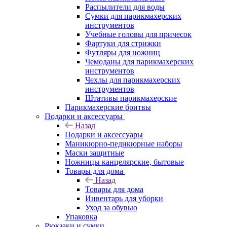
Распылители для воды
Сумки для парикмахерских
инструментов
Учебные головы для причесок
Фартуки для стрижки
Футляры для ножниц
Чемоданы для парикмахерских
инструментов
Чехлы для парикмахерских
инструментов
Штативы парикмахерские
Парикмахерские бритвы
Подарки и аксессуары
Назад
Подарки и аксессуары
Маникюрно-педикюрные наборы
Маски защитные
Ножницы канцелярские, бытовые
Товары для дома
Назад
Товары для дома
Инвентарь для уборки
Уход за обувью
Упаковка
Рюкзаки и сумки