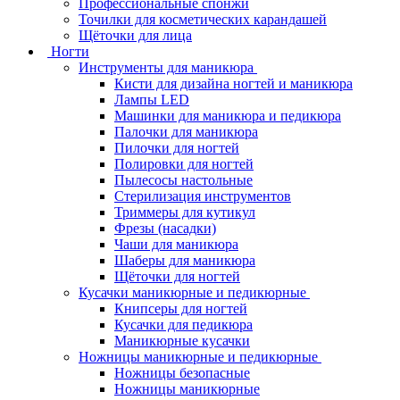
Профессиональные спонжи
Точилки для косметических карандашей
Щёточки для лица
Ногти
Инструменты для маникюра
Кисти для дизайна ногтей и маникюра
Лампы LED
Машинки для маникюра и педикюра
Палочки для маникюра
Пилочки для ногтей
Полировки для ногтей
Пылесосы настольные
Стерилизация инструментов
Триммеры для кутикул
Фрезы (насадки)
Чаши для маникюра
Шаберы для маникюра
Щёточки для ногтей
Кусачки маникюрные и педикюрные
Книпсеры для ногтей
Кусачки для педикюра
Маникюрные кусачки
Ножницы маникюрные и педикюрные
Ножницы безопасные
Ножницы маникюрные