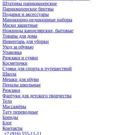
Штативы парикмахерские
Парикмахерские бритвы
Подарки и аксессуары
Маникюрно-педикюрные наборы
Маски защитные
Ножницы канцелярские, бытовые
Товары для дома
Инвентарь для уборки
Уход за обувью
Упаковка
Рюкзаки и сумки
Косметички
Сумки для спорта и путешествий
Школа
Мешки для обуви
Пеналы школьные
Рюкзаки
Фартуки для детского творчества
Тело
Массажёры
Тату переводные
Бренды
Блог
Контакты
+7 (916) 555-11-11