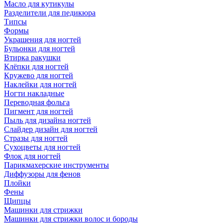
Масло для кутикулы
Разделители для педикюра
Типсы
Формы
Украшения для ногтей
Бульонки для ногтей
Втирка ракушки
Клёпки для ногтей
Кружево для ногтей
Наклейки для ногтей
Ногти накладные
Переводная фольга
Пигмент для ногтей
Пыль для дизайна ногтей
Слайдер дизайн для ногтей
Стразы для ногтей
Сухоцветы для ногтей
Флок для ногтей
Парикмахерские инструменты
Диффузоры для фенов
Плойки
Фены
Щипцы
Машинки для стрижки
Машинки для стрижки волос и бороды