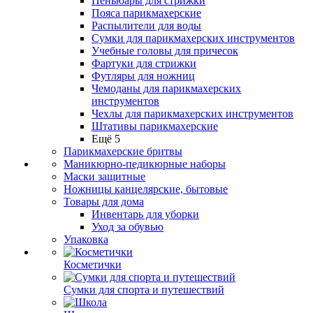
Пеньюары для стрижки
Пояса парикмахерские
Распылители для воды
Сумки для парикмахерских инструментов
Учебные головы для причесок
Фартуки для стрижки
Футляры для ножниц
Чемоданы для парикмахерских
инструментов
Чехлы для парикмахерских инструментов
Штативы парикмахерские
Ещё 5
Парикмахерские бритвы
Маникюрно-педикюрные наборы
Маски защитные
Ножницы канцелярские, бытовые
Товары для дома
Инвентарь для уборки
Уход за обувью
Упаковка
Косметички
Сумки для спорта и путешествий