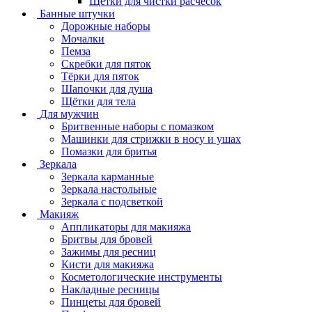
Щётки для чистки расчёсок
Банные штучки
Дорожные наборы
Мочалки
Пемза
Скребки для пяток
Тёрки для пяток
Шапочки для душа
Щётки для тела
Для мужчин
Бритвенные наборы с помазком
Машинки для стрижки в носу и ушах
Помазки для бритья
Зеркала
Зеркала карманные
Зеркала настольные
Зеркала с подсветкой
Макияж
Аппликаторы для макияжа
Бритвы для бровей
Зажимы для ресниц
Кисти для макияжа
Косметологические инструменты
Накладные ресницы
Пинцеты для бровей