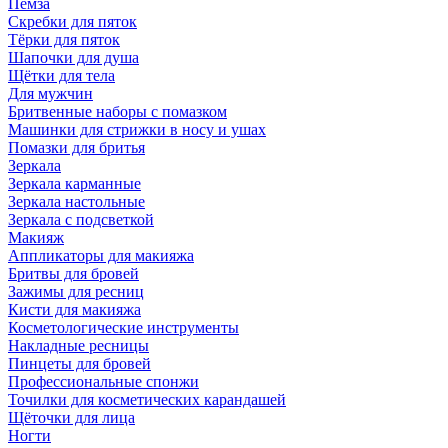
Пемза
Скребки для пяток
Тёрки для пяток
Шапочки для душа
Щётки для тела
Для мужчин
Бритвенные наборы с помазком
Машинки для стрижки в носу и ушах
Помазки для бритья
Зеркала
Зеркала карманные
Зеркала настольные
Зеркала с подсветкой
Макияж
Аппликаторы для макияжа
Бритвы для бровей
Зажимы для ресниц
Кисти для макияжа
Косметологические инструменты
Накладные ресницы
Пинцеты для бровей
Профессиональные спонжи
Точилки для косметических карандашей
Щёточки для лица
Ногти