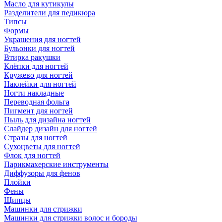
Масло для кутикулы
Разделители для педикюра
Типсы
Формы
Украшения для ногтей
Бульонки для ногтей
Втирка ракушки
Клёпки для ногтей
Кружево для ногтей
Наклейки для ногтей
Ногти накладные
Переводная фольга
Пигмент для ногтей
Пыль для дизайна ногтей
Слайдер дизайн для ногтей
Стразы для ногтей
Сухоцветы для ногтей
Флок для ногтей
Парикмахерские инструменты
Диффузоры для фенов
Плойки
Фены
Щипцы
Машинки для стрижки
Машинки для стрижки волос и бороды