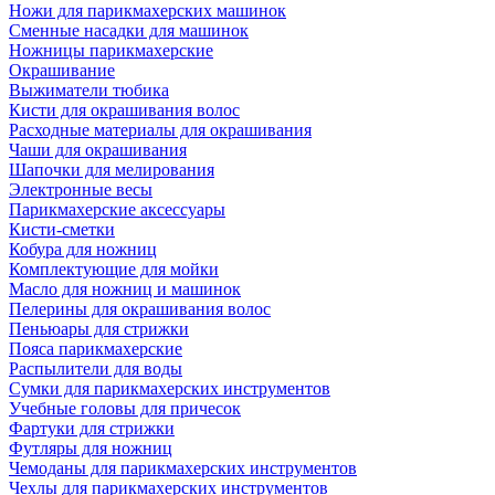
Ножи для парикмахерских машинок
Сменные насадки для машинок
Ножницы парикмахерские
Окрашивание
Выжиматели тюбика
Кисти для окрашивания волос
Расходные материалы для окрашивания
Чаши для окрашивания
Шапочки для мелирования
Электронные весы
Парикмахерские аксессуары
Кисти-сметки
Кобура для ножниц
Комплектующие для мойки
Масло для ножниц и машинок
Пелерины для окрашивания волос
Пеньюары для стрижки
Пояса парикмахерские
Распылители для воды
Сумки для парикмахерских инструментов
Учебные головы для причесок
Фартуки для стрижки
Футляры для ножниц
Чемоданы для парикмахерских инструментов
Чехлы для парикмахерских инструментов