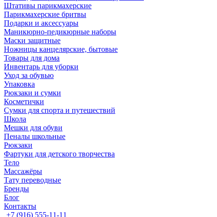
Штативы парикмахерские
Парикмахерские бритвы
Подарки и аксессуары
Маникюрно-педикюрные наборы
Маски защитные
Ножницы канцелярские, бытовые
Товары для дома
Инвентарь для уборки
Уход за обувью
Упаковка
Рюкзаки и сумки
Косметички
Сумки для спорта и путешествий
Школа
Мешки для обуви
Пеналы школьные
Рюкзаки
Фартуки для детского творчества
Тело
Массажёры
Тату переводные
Бренды
Блог
Контакты
+7 (916) 555-11-11