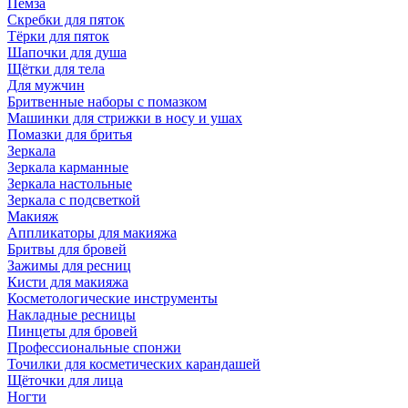
Пемза
Скребки для пяток
Тёрки для пяток
Шапочки для душа
Щётки для тела
Для мужчин
Бритвенные наборы с помазком
Машинки для стрижки в носу и ушах
Помазки для бритья
Зеркала
Зеркала карманные
Зеркала настольные
Зеркала с подсветкой
Макияж
Аппликаторы для макияжа
Бритвы для бровей
Зажимы для ресниц
Кисти для макияжа
Косметологические инструменты
Накладные ресницы
Пинцеты для бровей
Профессиональные спонжи
Точилки для косметических карандашей
Щёточки для лица
Ногти