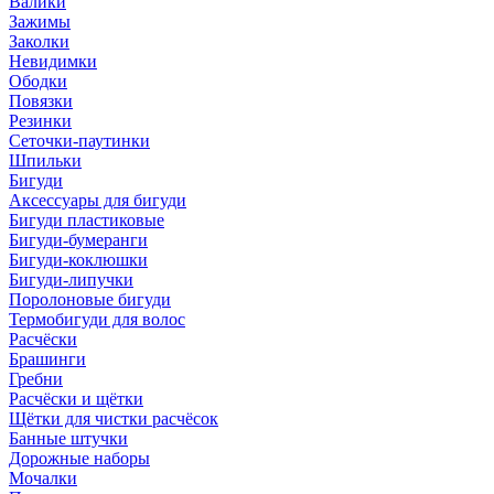
Валики
Зажимы
Заколки
Невидимки
Ободки
Повязки
Резинки
Сеточки-паутинки
Шпильки
Бигуди
Аксессуары для бигуди
Бигуди пластиковые
Бигуди-бумеранги
Бигуди-коклюшки
Бигуди-липучки
Поролоновые бигуди
Термобигуди для волос
Расчёски
Брашинги
Гребни
Расчёски и щётки
Щётки для чистки расчёсок
Банные штучки
Дорожные наборы
Мочалки