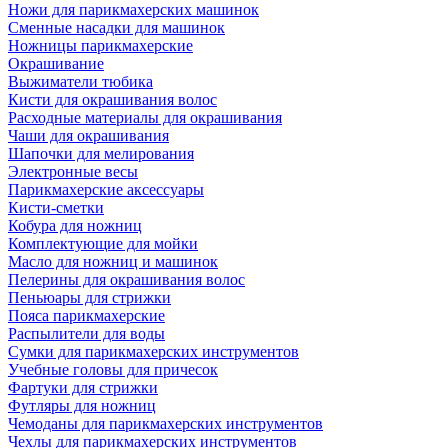
Ножи для парикмахерских машинок
Сменные насадки для машинок
Ножницы парикмахерские
Окрашивание
Выжиматели тюбика
Кисти для окрашивания волос
Расходные материалы для окрашивания
Чаши для окрашивания
Шапочки для мелирования
Электронные весы
Парикмахерские аксессуары
Кисти-сметки
Кобура для ножниц
Комплектующие для мойки
Масло для ножниц и машинок
Пелерины для окрашивания волос
Пеньюары для стрижки
Пояса парикмахерские
Распылители для воды
Сумки для парикмахерских инструментов
Учебные головы для причесок
Фартуки для стрижки
Футляры для ножниц
Чемоданы для парикмахерских инструментов
Чехлы для парикмахерских инструментов