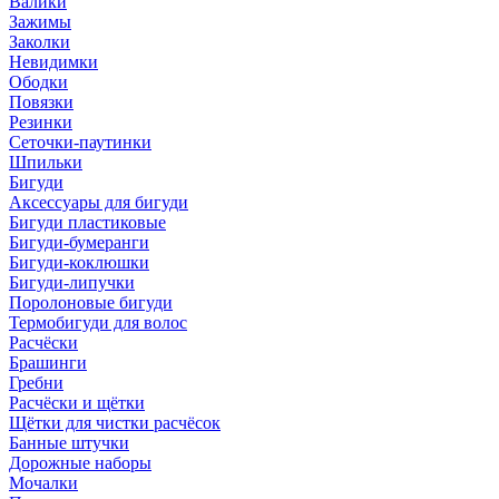
Валики
Зажимы
Заколки
Невидимки
Ободки
Повязки
Резинки
Сеточки-паутинки
Шпильки
Бигуди
Аксессуары для бигуди
Бигуди пластиковые
Бигуди-бумеранги
Бигуди-коклюшки
Бигуди-липучки
Поролоновые бигуди
Термобигуди для волос
Расчёски
Брашинги
Гребни
Расчёски и щётки
Щётки для чистки расчёсок
Банные штучки
Дорожные наборы
Мочалки