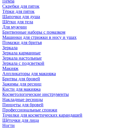
Пемза
Скребки для пяток
Тёрки для пяток
Шапочки для душа
Щётки для тела
Для мужчин
Бритвенные наборы с помазком
Машинки для стрижки в носу и ушах
Помазки для бритья
Зеркала
Зеркала карманные
Зеркала настольные
Зеркала с подсветкой
Макияж
Аппликаторы для макияжа
Бритвы для бровей
Зажимы для ресниц
Кисти для макияжа
Косметологические инструменты
Накладные ресницы
Пинцеты для бровей
Профессиональные спонжи
Точилки для косметических карандашей
Щёточки для лица
Ногти