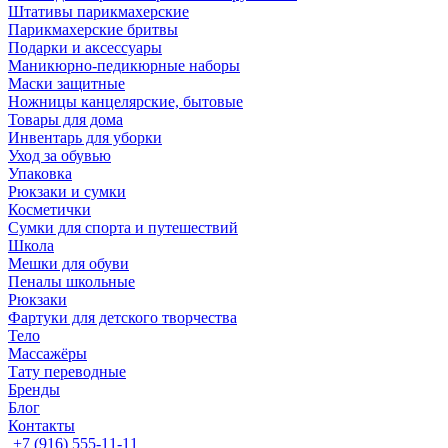
Штативы парикмахерские
Парикмахерские бритвы
Подарки и аксессуары
Маникюрно-педикюрные наборы
Маски защитные
Ножницы канцелярские, бытовые
Товары для дома
Инвентарь для уборки
Уход за обувью
Упаковка
Рюкзаки и сумки
Косметички
Сумки для спорта и путешествий
Школа
Мешки для обуви
Пеналы школьные
Рюкзаки
Фартуки для детского творчества
Тело
Массажёры
Тату переводные
Бренды
Блог
Контакты
+7 (916) 555-11-11