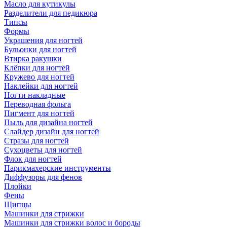
Масло для кутикулы
Разделители для педикюра
Типсы
Формы
Украшения для ногтей
Бульонки для ногтей
Втирка ракушки
Клёпки для ногтей
Кружево для ногтей
Наклейки для ногтей
Ногти накладные
Переводная фольга
Пигмент для ногтей
Пыль для дизайна ногтей
Слайдер дизайн для ногтей
Стразы для ногтей
Сухоцветы для ногтей
Флок для ногтей
Парикмахерские инструменты
Диффузоры для фенов
Плойки
Фены
Щипцы
Машинки для стрижки
Машинки для стрижки волос и бороды