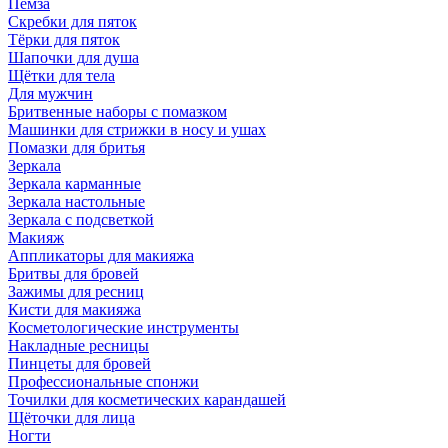
Пемза
Скребки для пяток
Тёрки для пяток
Шапочки для душа
Щётки для тела
Для мужчин
Бритвенные наборы с помазком
Машинки для стрижки в носу и ушах
Помазки для бритья
Зеркала
Зеркала карманные
Зеркала настольные
Зеркала с подсветкой
Макияж
Аппликаторы для макияжа
Бритвы для бровей
Зажимы для ресниц
Кисти для макияжа
Косметологические инструменты
Накладные ресницы
Пинцеты для бровей
Профессиональные спонжи
Точилки для косметических карандашей
Щёточки для лица
Ногти