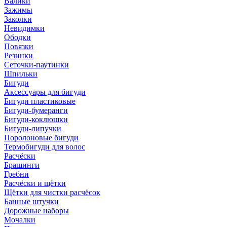
Валики
Зажимы
Заколки
Невидимки
Ободки
Повязки
Резинки
Сеточки-паутинки
Шпильки
Бигуди
Аксессуары для бигуди
Бигуди пластиковые
Бигуди-бумеранги
Бигуди-коклюшки
Бигуди-липучки
Поролоновые бигуди
Термобигуди для волос
Расчёски
Брашинги
Гребни
Расчёски и щётки
Щётки для чистки расчёсок
Банные штучки
Дорожные наборы
Мочалки