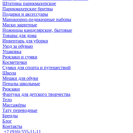
Штативы парикмахерские
Парикмахерские бритвы
Подарки и аксессуары
Маникюрно-педикюрные наборы
Маски защитные
Ножницы канцелярские, бытовые
Товары для дома
Инвентарь для уборки
Уход за обувью
Упаковка
Рюкзаки и сумки
Косметички
Сумки для спорта и путешествий
Школа
Мешки для обуви
Пеналы школьные
Рюкзаки
Фартуки для детского творчества
Тело
Массажёры
Тату переводные
Бренды
Блог
Контакты
+7 (916) 555-11-11