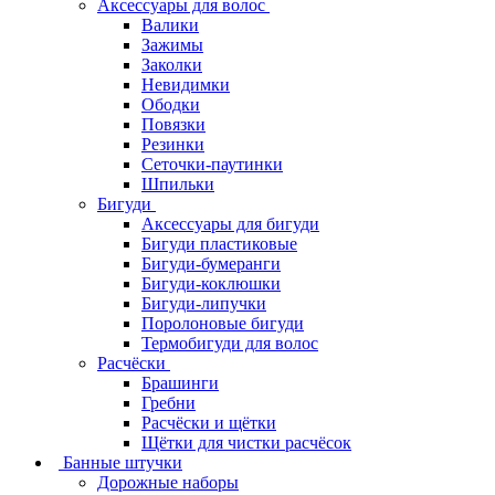
Аксессуары для волос
Валики
Зажимы
Заколки
Невидимки
Ободки
Повязки
Резинки
Сеточки-паутинки
Шпильки
Бигуди
Аксессуары для бигуди
Бигуди пластиковые
Бигуди-бумеранги
Бигуди-коклюшки
Бигуди-липучки
Поролоновые бигуди
Термобигуди для волос
Расчёски
Брашинги
Гребни
Расчёски и щётки
Щётки для чистки расчёсок
Банные штучки
Дорожные наборы