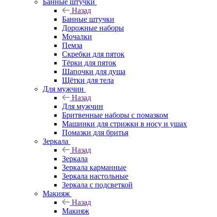
Банные штучки
Назад
Банные штучки
Дорожные наборы
Мочалки
Пемза
Скребки для пяток
Тёрки для пяток
Шапочки для душа
Щётки для тела
Для мужчин
Назад
Для мужчин
Бритвенные наборы с помазком
Машинки для стрижки в носу и ушах
Помазки для бритья
Зеркала
Назад
Зеркала
Зеркала карманные
Зеркала настольные
Зеркала с подсветкой
Макияж
Назад
Макияж