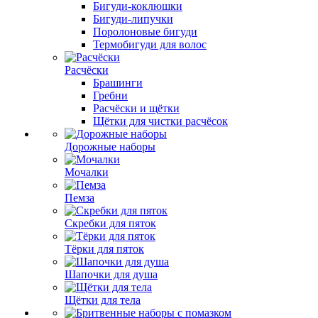
Бигуди-коклюшки
Бигуди-липучки
Поролоновые бигуди
Термобигуди для волос
Расчёски
Брашинги
Гребни
Расчёски и щётки
Щётки для чистки расчёсок
Дорожные наборы
Мочалки
Пемза
Скребки для пяток
Тёрки для пяток
Шапочки для душа
Щётки для тела