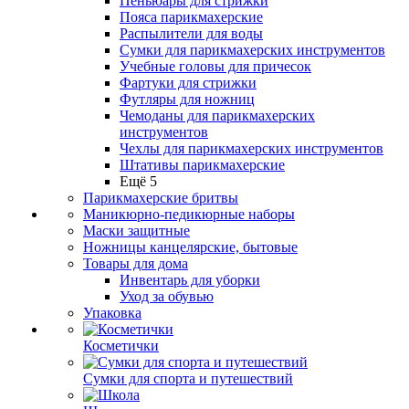
Пеньюары для стрижки
Пояса парикмахерские
Распылители для воды
Сумки для парикмахерских инструментов
Учебные головы для причесок
Фартуки для стрижки
Футляры для ножниц
Чемоданы для парикмахерских
инструментов
Чехлы для парикмахерских инструментов
Штативы парикмахерские
Ещё 5
Парикмахерские бритвы
Маникюрно-педикюрные наборы
Маски защитные
Ножницы канцелярские, бытовые
Товары для дома
Инвентарь для уборки
Уход за обувью
Упаковка
Косметички
Сумки для спорта и путешествий