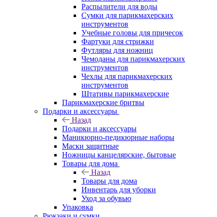
Распылители для воды
Сумки для парикмахерских
инструментов
Учебные головы для причесок
Фартуки для стрижки
Футляры для ножниц
Чемоданы для парикмахерских
инструментов
Чехлы для парикмахерских
инструментов
Штативы парикмахерские
Парикмахерские бритвы
Подарки и аксессуары
Назад
Подарки и аксессуары
Маникюрно-педикюрные наборы
Маски защитные
Ножницы канцелярские, бытовые
Товары для дома
Назад
Товары для дома
Инвентарь для уборки
Уход за обувью
Упаковка
Рюкзаки и сумки