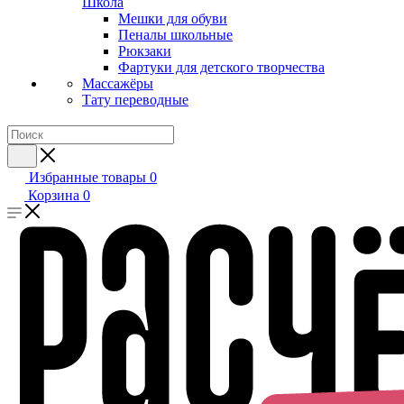
Школа
Мешки для обуви
Пеналы школьные
Рюкзаки
Фартуки для детского творчества
Массажёры
Тату переводные
Избранные товары
0
Корзина
0