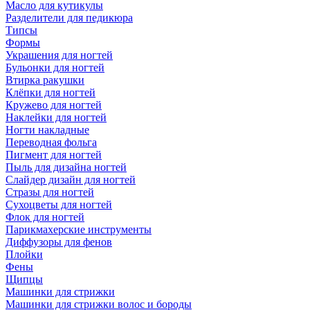
Масло для кутикулы
Разделители для педикюра
Типсы
Формы
Украшения для ногтей
Бульонки для ногтей
Втирка ракушки
Клёпки для ногтей
Кружево для ногтей
Наклейки для ногтей
Ногти накладные
Переводная фольга
Пигмент для ногтей
Пыль для дизайна ногтей
Слайдер дизайн для ногтей
Стразы для ногтей
Сухоцветы для ногтей
Флок для ногтей
Парикмахерские инструменты
Диффузоры для фенов
Плойки
Фены
Щипцы
Машинки для стрижки
Машинки для стрижки волос и бороды