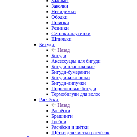
Зажимы
Заколки
Невидимки
Ободки
Повязки
Резинки
Сеточки-паутинки
Шпильки
Бигуди
Назад
Бигуди
Аксессуары для бигуди
Бигуди пластиковые
Бигуди-бумеранги
Бигуди-коклюшки
Бигуди-липучки
Поролоновые бигуди
Термобигуди для волос
Расчёски
Назад
Расчёски
Брашинги
Гребни
Расчёски и щётки
Щётки для чистки расчёсок