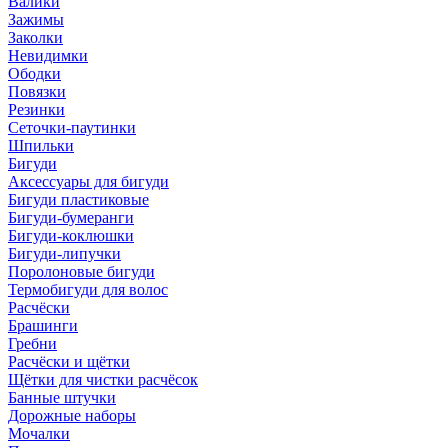
Валики
Зажимы
Заколки
Невидимки
Ободки
Повязки
Резинки
Сеточки-паутинки
Шпильки
Бигуди
Аксессуары для бигуди
Бигуди пластиковые
Бигуди-бумеранги
Бигуди-коклюшки
Бигуди-липучки
Поролоновые бигуди
Термобигуди для волос
Расчёски
Брашинги
Гребни
Расчёски и щётки
Щётки для чистки расчёсок
Банные штучки
Дорожные наборы
Мочалки