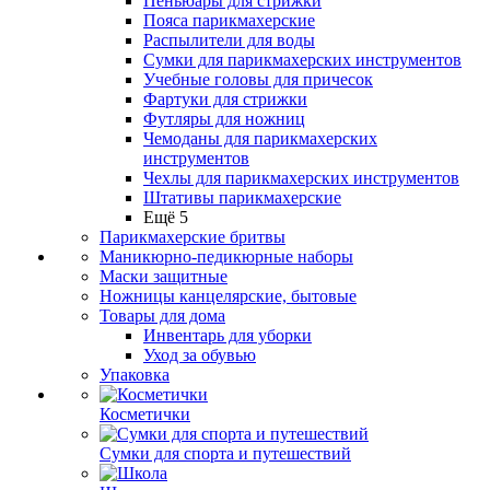
Пеньюары для стрижки
Пояса парикмахерские
Распылители для воды
Сумки для парикмахерских инструментов
Учебные головы для причесок
Фартуки для стрижки
Футляры для ножниц
Чемоданы для парикмахерских
инструментов
Чехлы для парикмахерских инструментов
Штативы парикмахерские
Ещё 5
Парикмахерские бритвы
Маникюрно-педикюрные наборы
Маски защитные
Ножницы канцелярские, бытовые
Товары для дома
Инвентарь для уборки
Уход за обувью
Упаковка
Косметички
Сумки для спорта и путешествий