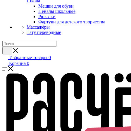
Школа
Мешки для обуви
Пеналы школьные
Рюкзаки
Фартуки для детского творчества
Массажёры
Тату переводные
Избранные товары
0
Корзина
0