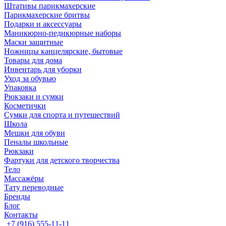
Штативы парикмахерские
Парикмахерские бритвы
Подарки и аксессуары
Маникюрно-педикюрные наборы
Маски защитные
Ножницы канцелярские, бытовые
Товары для дома
Инвентарь для уборки
Уход за обувью
Упаковка
Рюкзаки и сумки
Косметички
Сумки для спорта и путешествий
Школа
Мешки для обуви
Пеналы школьные
Рюкзаки
Фартуки для детского творчества
Тело
Массажёры
Тату переводные
Бренды
Блог
Контакты
+7 (916) 555-11-11