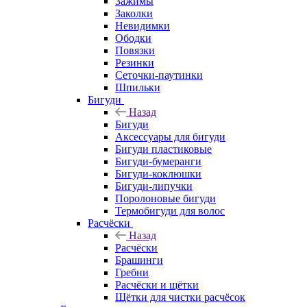
Зажимы
Заколки
Невидимки
Ободки
Повязки
Резинки
Сеточки-паутинки
Шпильки
Бигуди
Назад
Бигуди
Аксессуары для бигуди
Бигуди пластиковые
Бигуди-бумеранги
Бигуди-коклюшки
Бигуди-липучки
Поролоновые бигуди
Термобигуди для волос
Расчёски
Назад
Расчёски
Брашинги
Гребни
Расчёски и щётки
Щётки для чистки расчёсок