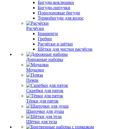
Бигуди-коклюшки
Бигуди-липучки
Поролоновые бигуди
Термобигуди для волос
Расчёски
Брашинги
Гребни
Расчёски и щётки
Щётки для чистки расчёсок
Дорожные наборы
Мочалки
Пемза
Скребки для пяток
Тёрки для пяток
Шапочки для душа
Щётки для тела