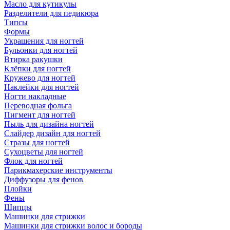
Масло для кутикулы
Разделители для педикюра
Типсы
Формы
Украшения для ногтей
Бульонки для ногтей
Втирка ракушки
Клёпки для ногтей
Кружево для ногтей
Наклейки для ногтей
Ногти накладные
Переводная фольга
Пигмент для ногтей
Пыль для дизайна ногтей
Слайдер дизайн для ногтей
Стразы для ногтей
Сухоцветы для ногтей
Флок для ногтей
Парикмахерские инструменты
Диффузоры для фенов
Плойки
Фены
Щипцы
Машинки для стрижки
Машинки для стрижки волос и бороды