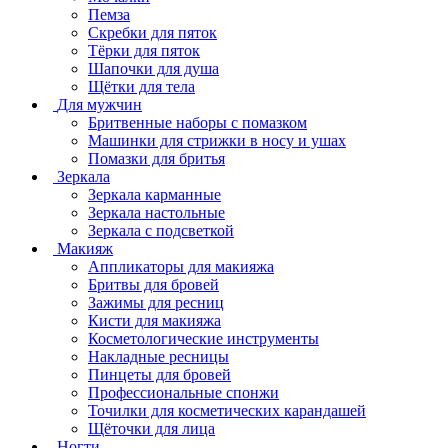
Пемза
Скребки для пяток
Тёрки для пяток
Шапочки для душа
Щётки для тела
Для мужчин
Бритвенные наборы с помазком
Машинки для стрижки в носу и ушах
Помазки для бритья
Зеркала
Зеркала карманные
Зеркала настольные
Зеркала с подсветкой
Макияж
Аппликаторы для макияжа
Бритвы для бровей
Зажимы для ресниц
Кисти для макияжа
Косметологические инструменты
Накладные ресницы
Пинцеты для бровей
Профессиональные спонжи
Точилки для косметических карандашей
Щёточки для лица
Ногти