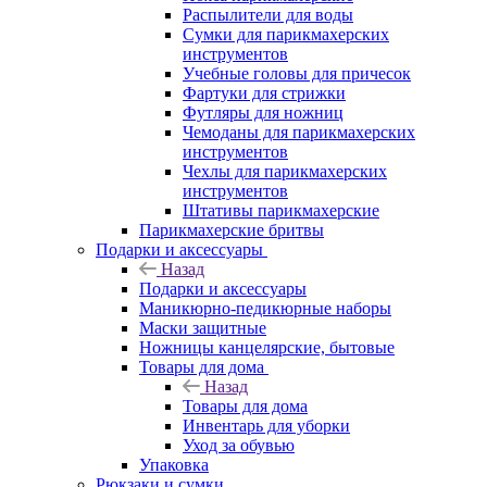
Распылители для воды
Сумки для парикмахерских
инструментов
Учебные головы для причесок
Фартуки для стрижки
Футляры для ножниц
Чемоданы для парикмахерских
инструментов
Чехлы для парикмахерских
инструментов
Штативы парикмахерские
Парикмахерские бритвы
Подарки и аксессуары
Назад
Подарки и аксессуары
Маникюрно-педикюрные наборы
Маски защитные
Ножницы канцелярские, бытовые
Товары для дома
Назад
Товары для дома
Инвентарь для уборки
Уход за обувью
Упаковка
Рюкзаки и сумки