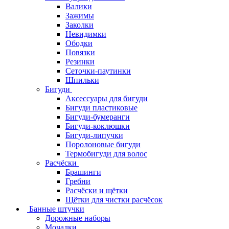
Валики
Зажимы
Заколки
Невидимки
Ободки
Повязки
Резинки
Сеточки-паутинки
Шпильки
Бигуди
Аксессуары для бигуди
Бигуди пластиковые
Бигуди-бумеранги
Бигуди-коклюшки
Бигуди-липучки
Поролоновые бигуди
Термобигуди для волос
Расчёски
Брашинги
Гребни
Расчёски и щётки
Щётки для чистки расчёсок
Банные штучки
Дорожные наборы
Мочалки