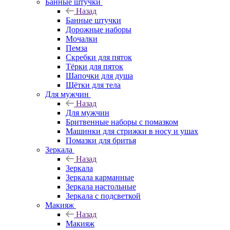
Банные штучки
Назад
Банные штучки
Дорожные наборы
Мочалки
Пемза
Скребки для пяток
Тёрки для пяток
Шапочки для душа
Щётки для тела
Для мужчин
Назад
Для мужчин
Бритвенные наборы с помазком
Машинки для стрижки в носу и ушах
Помазки для бритья
Зеркала
Назад
Зеркала
Зеркала карманные
Зеркала настольные
Зеркала с подсветкой
Макияж
Назад
Макияж