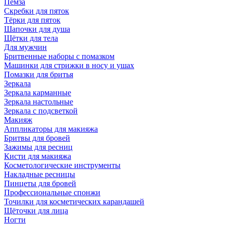
Пемза
Скребки для пяток
Тёрки для пяток
Шапочки для душа
Щётки для тела
Для мужчин
Бритвенные наборы с помазком
Машинки для стрижки в носу и ушах
Помазки для бритья
Зеркала
Зеркала карманные
Зеркала настольные
Зеркала с подсветкой
Макияж
Аппликаторы для макияжа
Бритвы для бровей
Зажимы для ресниц
Кисти для макияжа
Косметологические инструменты
Накладные ресницы
Пинцеты для бровей
Профессиональные спонжи
Точилки для косметических карандашей
Щёточки для лица
Ногти