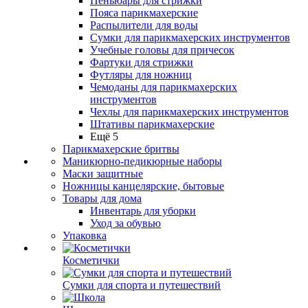
Пеньюары для стрижки
Пояса парикмахерские
Распылители для воды
Сумки для парикмахерских инструментов
Учебные головы для причесок
Фартуки для стрижки
Футляры для ножниц
Чемоданы для парикмахерских
инструментов
Чехлы для парикмахерских инструментов
Штативы парикмахерские
Ещё 5
Парикмахерские бритвы
Маникюрно-педикюрные наборы
Маски защитные
Ножницы канцелярские, бытовые
Товары для дома
Инвентарь для уборки
Уход за обувью
Упаковка
Косметички
Сумки для спорта и путешествий