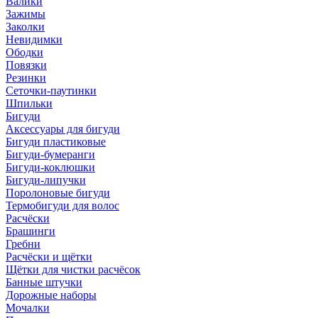
Валики
Зажимы
Заколки
Невидимки
Ободки
Повязки
Резинки
Сеточки-паутинки
Шпильки
Бигуди
Аксессуары для бигуди
Бигуди пластиковые
Бигуди-бумеранги
Бигуди-коклюшки
Бигуди-липучки
Поролоновые бигуди
Термобигуди для волос
Расчёски
Брашинги
Гребни
Расчёски и щётки
Щётки для чистки расчёсок
Банные штучки
Дорожные наборы
Мочалки