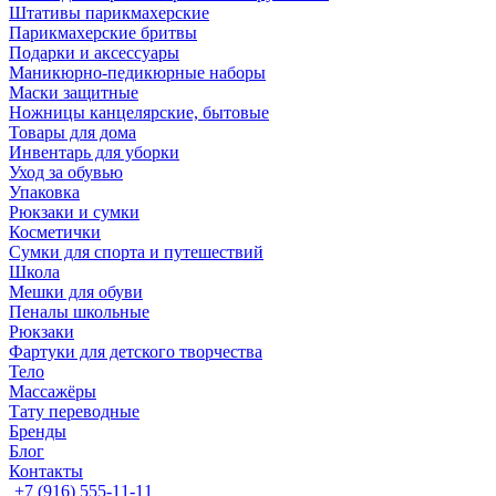
Штативы парикмахерские
Парикмахерские бритвы
Подарки и аксессуары
Маникюрно-педикюрные наборы
Маски защитные
Ножницы канцелярские, бытовые
Товары для дома
Инвентарь для уборки
Уход за обувью
Упаковка
Рюкзаки и сумки
Косметички
Сумки для спорта и путешествий
Школа
Мешки для обуви
Пеналы школьные
Рюкзаки
Фартуки для детского творчества
Тело
Массажёры
Тату переводные
Бренды
Блог
Контакты
+7 (916) 555-11-11