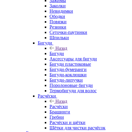
Зажимы
Заколки
Невидимки
Ободки
Повязки
Резинки
Сеточки-паутинки
Шпильки
Бигуди
Назад
Бигуди
Аксессуары для бигуди
Бигуди пластиковые
Бигуди-бумеранги
Бигуди-коклюшки
Бигуди-липучки
Поролоновые бигуди
Термобигуди для волос
Расчёски
Назад
Расчёски
Брашинги
Гребни
Расчёски и щётки
Щётки для чистки расчёсок