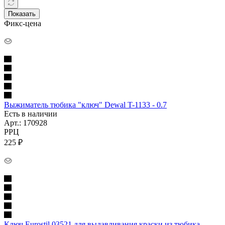
Показать
Фикс-цена
Выжиматель тюбика "ключ" Dewal T-1133 - 0.7
Есть в наличии
Арт.: 170928
РРЦ
225
₽
Ключ Eurostil 03521 для выдавливания краски из тюбика