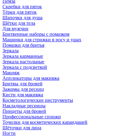
Пемза
Скребки для пяток
Тёрки для пяток
Шапочки для душа
Щётки для тела
Для мужчин
Бритвенные наборы с помазком
Машинки для стрижки в носу и ушах
Помазки для бритья
Зеркала
Зеркала карманные
Зеркала настольные
Зеркала с подсветкой
Макияж
Аппликаторы для макияжа
Бритвы для бровей
Зажимы для ресниц
Кисти для макияжа
Косметологические инструменты
Накладные ресницы
Пинцеты для бровей
Профессиональные спонжи
Точилки для косметических карандашей
Щёточки для лица
Ногти