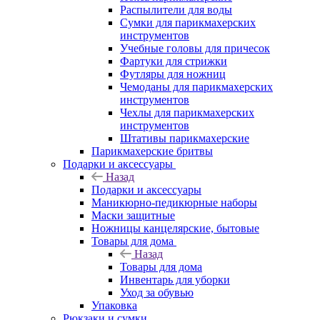
Распылители для воды
Сумки для парикмахерских
инструментов
Учебные головы для причесок
Фартуки для стрижки
Футляры для ножниц
Чемоданы для парикмахерских
инструментов
Чехлы для парикмахерских
инструментов
Штативы парикмахерские
Парикмахерские бритвы
Подарки и аксессуары
Назад
Подарки и аксессуары
Маникюрно-педикюрные наборы
Маски защитные
Ножницы канцелярские, бытовые
Товары для дома
Назад
Товары для дома
Инвентарь для уборки
Уход за обувью
Упаковка
Рюкзаки и сумки