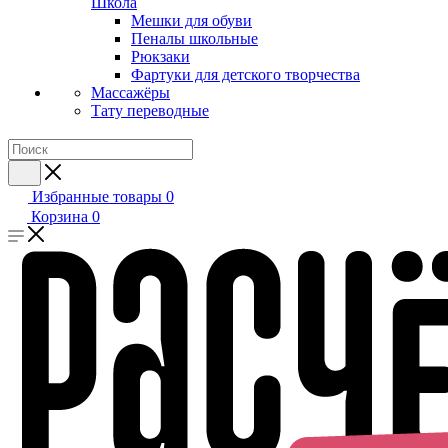
Школа
Мешки для обуви
Пеналы школьные
Рюкзаки
Фартуки для детского творчества
Массажёры
Тату переводные
Избранные товары
0
Корзина
0