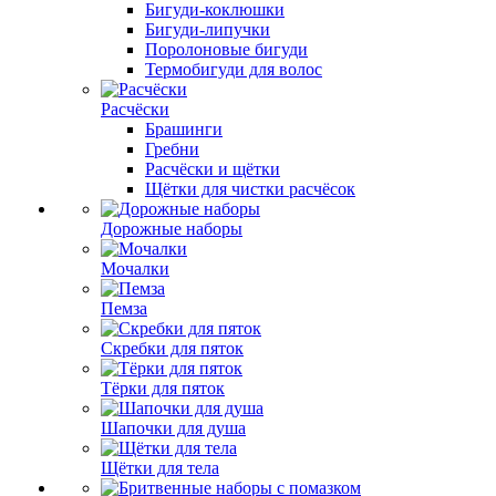
Бигуди-коклюшки
Бигуди-липучки
Поролоновые бигуди
Термобигуди для волос
Расчёски
Брашинги
Гребни
Расчёски и щётки
Щётки для чистки расчёсок
Дорожные наборы
Мочалки
Пемза
Скребки для пяток
Тёрки для пяток
Шапочки для душа
Щётки для тела