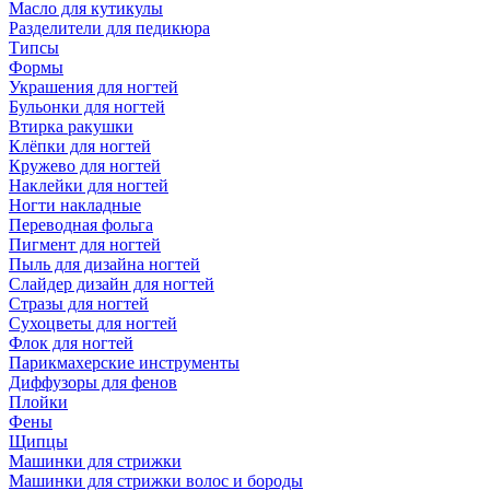
Масло для кутикулы
Разделители для педикюра
Типсы
Формы
Украшения для ногтей
Бульонки для ногтей
Втирка ракушки
Клёпки для ногтей
Кружево для ногтей
Наклейки для ногтей
Ногти накладные
Переводная фольга
Пигмент для ногтей
Пыль для дизайна ногтей
Слайдер дизайн для ногтей
Стразы для ногтей
Сухоцветы для ногтей
Флок для ногтей
Парикмахерские инструменты
Диффузоры для фенов
Плойки
Фены
Щипцы
Машинки для стрижки
Машинки для стрижки волос и бороды