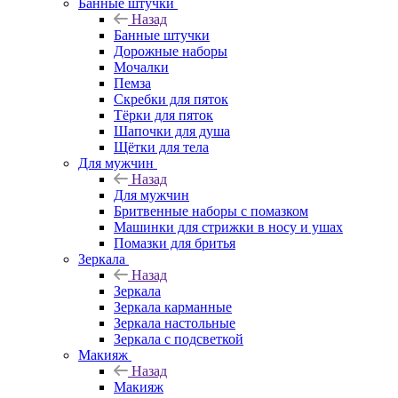
Банные штучки
Назад
Банные штучки
Дорожные наборы
Мочалки
Пемза
Скребки для пяток
Тёрки для пяток
Шапочки для душа
Щётки для тела
Для мужчин
Назад
Для мужчин
Бритвенные наборы с помазком
Машинки для стрижки в носу и ушах
Помазки для бритья
Зеркала
Назад
Зеркала
Зеркала карманные
Зеркала настольные
Зеркала с подсветкой
Макияж
Назад
Макияж