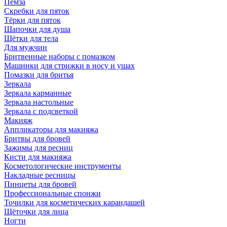
Пемза
Скребки для пяток
Тёрки для пяток
Шапочки для душа
Щётки для тела
Для мужчин
Бритвенные наборы с помазком
Машинки для стрижки в носу и ушах
Помазки для бритья
Зеркала
Зеркала карманные
Зеркала настольные
Зеркала с подсветкой
Макияж
Аппликаторы для макияжа
Бритвы для бровей
Зажимы для ресниц
Кисти для макияжа
Косметологические инструменты
Накладные ресницы
Пинцеты для бровей
Профессиональные спонжи
Точилки для косметических карандашей
Щёточки для лица
Ногти