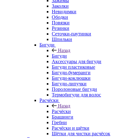
Зажимы
Заколки
Невидимки
Ободки
Повязки
Резинки
Сеточки-паутинки
Шпильки
Бигуди
Назад
Бигуди
Аксессуары для бигуди
Бигуди пластиковые
Бигуди-бумеранги
Бигуди-коклюшки
Бигуди-липучки
Поролоновые бигуди
Термобигуди для волос
Расчёски
Назад
Расчёски
Брашинги
Гребни
Расчёски и щётки
Щётки для чистки расчёсок