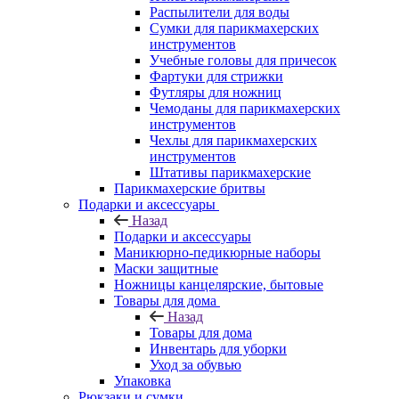
Распылители для воды
Сумки для парикмахерских
инструментов
Учебные головы для причесок
Фартуки для стрижки
Футляры для ножниц
Чемоданы для парикмахерских
инструментов
Чехлы для парикмахерских
инструментов
Штативы парикмахерские
Парикмахерские бритвы
Подарки и аксессуары
Назад
Подарки и аксессуары
Маникюрно-педикюрные наборы
Маски защитные
Ножницы канцелярские, бытовые
Товары для дома
Назад
Товары для дома
Инвентарь для уборки
Уход за обувью
Упаковка
Рюкзаки и сумки