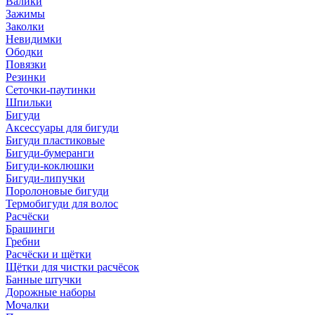
Валики
Зажимы
Заколки
Невидимки
Ободки
Повязки
Резинки
Сеточки-паутинки
Шпильки
Бигуди
Аксессуары для бигуди
Бигуди пластиковые
Бигуди-бумеранги
Бигуди-коклюшки
Бигуди-липучки
Поролоновые бигуди
Термобигуди для волос
Расчёски
Брашинги
Гребни
Расчёски и щётки
Щётки для чистки расчёсок
Банные штучки
Дорожные наборы
Мочалки