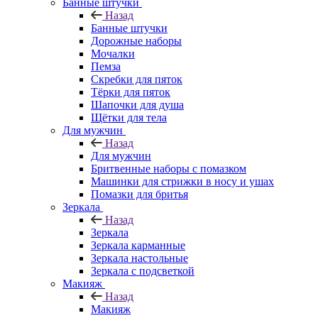
Банные штучки
Назад
Банные штучки
Дорожные наборы
Мочалки
Пемза
Скребки для пяток
Тёрки для пяток
Шапочки для душа
Щётки для тела
Для мужчин
Назад
Для мужчин
Бритвенные наборы с помазком
Машинки для стрижки в носу и ушах
Помазки для бритья
Зеркала
Назад
Зеркала
Зеркала карманные
Зеркала настольные
Зеркала с подсветкой
Макияж
Назад
Макияж