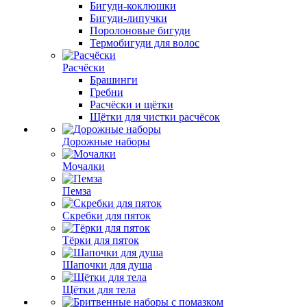
Бигуди-коклюшки
Бигуди-липучки
Поролоновые бигуди
Термобигуди для волос
Расчёски
Брашинги
Гребни
Расчёски и щётки
Щётки для чистки расчёсок
Дорожные наборы
Мочалки
Пемза
Скребки для пяток
Тёрки для пяток
Шапочки для душа
Щётки для тела