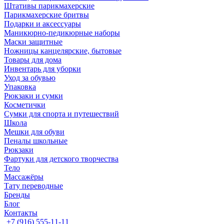
Штативы парикмахерские
Парикмахерские бритвы
Подарки и аксессуары
Маникюрно-педикюрные наборы
Маски защитные
Ножницы канцелярские, бытовые
Товары для дома
Инвентарь для уборки
Уход за обувью
Упаковка
Рюкзаки и сумки
Косметички
Сумки для спорта и путешествий
Школа
Мешки для обуви
Пеналы школьные
Рюкзаки
Фартуки для детского творчества
Тело
Массажёры
Тату переводные
Бренды
Блог
Контакты
+7 (916) 555-11-11