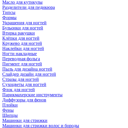
Масло для кутикулы
Разделители для педикюра
Типсы
Формы
Украшения для ногтей
Бульонки для ногтей
Втирка ракушки
Клёпки для ногтей
Кружево для ногтей
Наклейки для ногтей
Ногти накладные
Переводная фольга
Пигмент для ногтей
Пыль для дизайна ногтей
Слайдер дизайн для ногтей
Стразы для ногтей
Сухоцветы для ногтей
Флок для ногтей
Парикмахерские инструменты
Диффузоры для фенов
Плойки
Фены
Щипцы
Машинки для стрижки
Машинки для стрижки волос и бороды