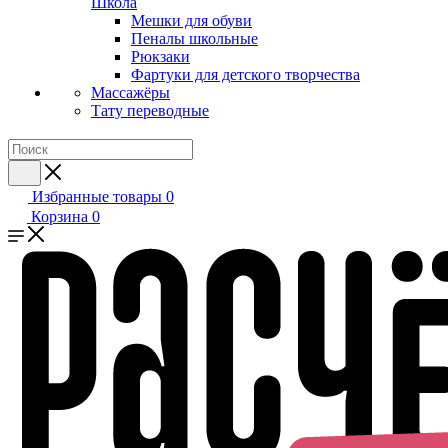
Школа
Мешки для обуви
Пеналы школьные
Рюкзаки
Фартуки для детского творчества
Массажёры
Тату переводные
Избранные товары
0
Корзина
0