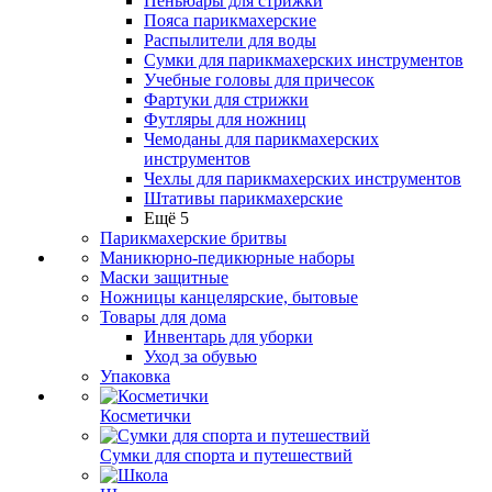
Пеньюары для стрижки
Пояса парикмахерские
Распылители для воды
Сумки для парикмахерских инструментов
Учебные головы для причесок
Фартуки для стрижки
Футляры для ножниц
Чемоданы для парикмахерских
инструментов
Чехлы для парикмахерских инструментов
Штативы парикмахерские
Ещё 5
Парикмахерские бритвы
Маникюрно-педикюрные наборы
Маски защитные
Ножницы канцелярские, бытовые
Товары для дома
Инвентарь для уборки
Уход за обувью
Упаковка
Косметички
Сумки для спорта и путешествий