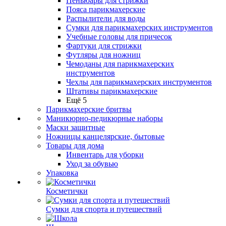
Пеньюары для стрижки
Пояса парикмахерские
Распылители для воды
Сумки для парикмахерских инструментов
Учебные головы для причесок
Фартуки для стрижки
Футляры для ножниц
Чемоданы для парикмахерских
инструментов
Чехлы для парикмахерских инструментов
Штативы парикмахерские
Ещё 5
Парикмахерские бритвы
Маникюрно-педикюрные наборы
Маски защитные
Ножницы канцелярские, бытовые
Товары для дома
Инвентарь для уборки
Уход за обувью
Упаковка
Косметички
Сумки для спорта и путешествий