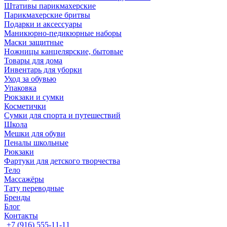
Штативы парикмахерские
Парикмахерские бритвы
Подарки и аксессуары
Маникюрно-педикюрные наборы
Маски защитные
Ножницы канцелярские, бытовые
Товары для дома
Инвентарь для уборки
Уход за обувью
Упаковка
Рюкзаки и сумки
Косметички
Сумки для спорта и путешествий
Школа
Мешки для обуви
Пеналы школьные
Рюкзаки
Фартуки для детского творчества
Тело
Массажёры
Тату переводные
Бренды
Блог
Контакты
+7 (916) 555-11-11