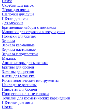
Пемза
Скребки для пяток
Тёрки для пяток
Шапочки для душа
Щётки для тела
Для мужчин
Бритвенные наборы с помазком
Машинки для стрижки в носу и ушах
Помазки для бритья
Зеркала
Зеркала карманные
Зеркала настольные
Зеркала с подсветкой
Макияж
Аппликаторы для макияжа
Бритвы для бровей
Зажимы для ресниц
Кисти для макияжа
Косметологические инструменты
Накладные ресницы
Пинцеты для бровей
Профессиональные спонжи
Точилки для косметических карандашей
Щёточки для лица
Ногти