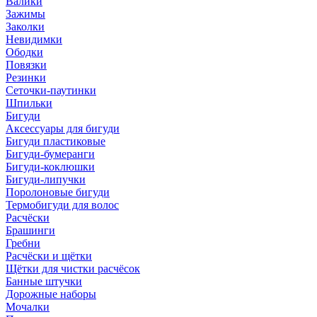
Валики
Зажимы
Заколки
Невидимки
Ободки
Повязки
Резинки
Сеточки-паутинки
Шпильки
Бигуди
Аксессуары для бигуди
Бигуди пластиковые
Бигуди-бумеранги
Бигуди-коклюшки
Бигуди-липучки
Поролоновые бигуди
Термобигуди для волос
Расчёски
Брашинги
Гребни
Расчёски и щётки
Щётки для чистки расчёсок
Банные штучки
Дорожные наборы
Мочалки