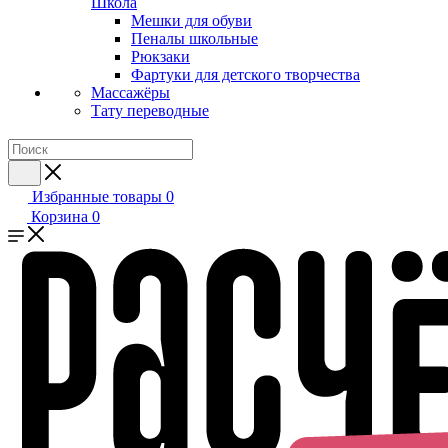
Школа
Мешки для обуви
Пеналы школьные
Рюкзаки
Фартуки для детского творчества
Массажёры
Тату переводные
Избранные товары
0
Корзина
0