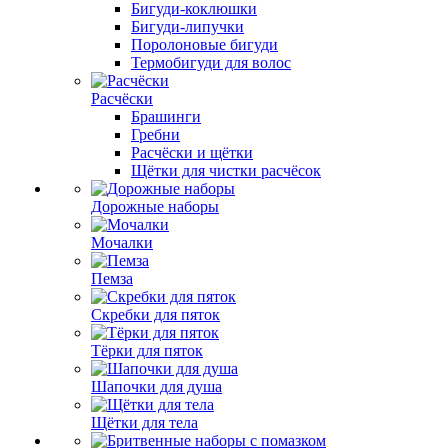
Бигуди-коклюшки
Бигуди-липучки
Поролоновые бигуди
Термобигуди для волос
Расчёски
Брашинги
Гребни
Расчёски и щётки
Щётки для чистки расчёсок
Дорожные наборы
Мочалки
Пемза
Скребки для пяток
Тёрки для пяток
Шапочки для душа
Щётки для тела