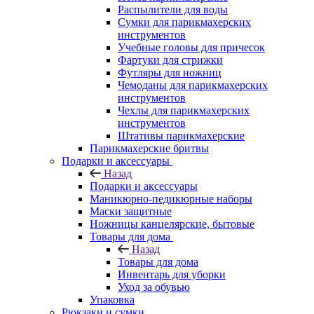
Распылители для воды
Сумки для парикмахерских
инструментов
Учебные головы для причесок
Фартуки для стрижки
Футляры для ножниц
Чемоданы для парикмахерских
инструментов
Чехлы для парикмахерских
инструментов
Штативы парикмахерские
Парикмахерские бритвы
Подарки и аксессуары
Назад
Подарки и аксессуары
Маникюрно-педикюрные наборы
Маски защитные
Ножницы канцелярские, бытовые
Товары для дома
Назад
Товары для дома
Инвентарь для уборки
Уход за обувью
Упаковка
Рюкзаки и сумки