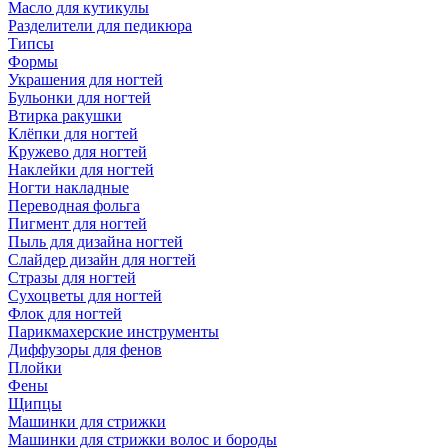
Масло для кутикулы
Разделители для педикюра
Типсы
Формы
Украшения для ногтей
Бульонки для ногтей
Втирка ракушки
Клёпки для ногтей
Кружево для ногтей
Наклейки для ногтей
Ногти накладные
Переводная фольга
Пигмент для ногтей
Пыль для дизайна ногтей
Слайдер дизайн для ногтей
Стразы для ногтей
Сухоцветы для ногтей
Флок для ногтей
Парикмахерские инструменты
Диффузоры для фенов
Плойки
Фены
Щипцы
Машинки для стрижки
Машинки для стрижки волос и бороды