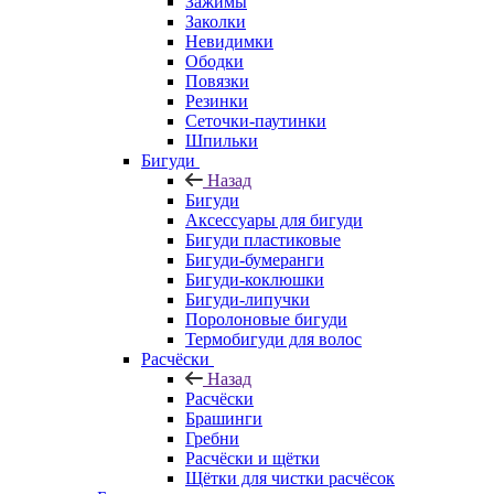
Зажимы
Заколки
Невидимки
Ободки
Повязки
Резинки
Сеточки-паутинки
Шпильки
Бигуди
Назад
Бигуди
Аксессуары для бигуди
Бигуди пластиковые
Бигуди-бумеранги
Бигуди-коклюшки
Бигуди-липучки
Поролоновые бигуди
Термобигуди для волос
Расчёски
Назад
Расчёски
Брашинги
Гребни
Расчёски и щётки
Щётки для чистки расчёсок