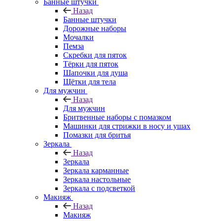
Банные штучки
Назад
Банные штучки
Дорожные наборы
Мочалки
Пемза
Скребки для пяток
Тёрки для пяток
Шапочки для душа
Щётки для тела
Для мужчин
Назад
Для мужчин
Бритвенные наборы с помазком
Машинки для стрижки в носу и ушах
Помазки для бритья
Зеркала
Назад
Зеркала
Зеркала карманные
Зеркала настольные
Зеркала с подсветкой
Макияж
Назад
Макияж