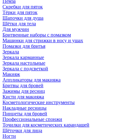
Пемза
Скребки для пяток
Тёрки для пяток
Шапочки для душа
Щётки для тела
Для мужчин
Бритвенные наборы с помазком
Машинки для стрижки в носу и ушах
Помазки для бритья
Зеркала
Зеркала карманные
Зеркала настольные
Зеркала с подсветкой
Макияж
Аппликаторы для макияжа
Бритвы для бровей
Зажимы для ресниц
Кисти для макияжа
Косметологические инструменты
Накладные ресницы
Пинцеты для бровей
Профессиональные спонжи
Точилки для косметических карандашей
Щёточки для лица
Ногти