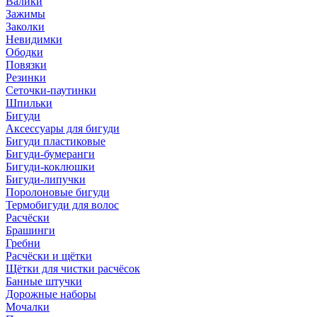
Валики
Зажимы
Заколки
Невидимки
Ободки
Повязки
Резинки
Сеточки-паутинки
Шпильки
Бигуди
Аксессуары для бигуди
Бигуди пластиковые
Бигуди-бумеранги
Бигуди-коклюшки
Бигуди-липучки
Поролоновые бигуди
Термобигуди для волос
Расчёски
Брашинги
Гребни
Расчёски и щётки
Щётки для чистки расчёсок
Банные штучки
Дорожные наборы
Мочалки