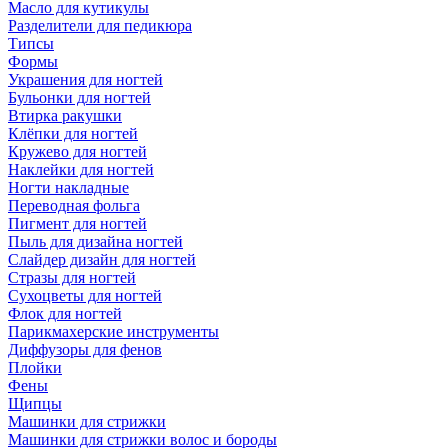
Масло для кутикулы
Разделители для педикюра
Типсы
Формы
Украшения для ногтей
Бульонки для ногтей
Втирка ракушки
Клёпки для ногтей
Кружево для ногтей
Наклейки для ногтей
Ногти накладные
Переводная фольга
Пигмент для ногтей
Пыль для дизайна ногтей
Слайдер дизайн для ногтей
Стразы для ногтей
Сухоцветы для ногтей
Флок для ногтей
Парикмахерские инструменты
Диффузоры для фенов
Плойки
Фены
Щипцы
Машинки для стрижки
Машинки для стрижки волос и бороды