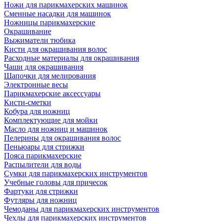
Ножи для парикмахерских машинок
Сменные насадки для машинок
Ножницы парикмахерские
Окрашивание
Выжиматели тюбика
Кисти для окрашивания волос
Расходные материалы для окрашивания
Чаши для окрашивания
Шапочки для мелирования
Электронные весы
Парикмахерские аксессуары
Кисти-сметки
Кобура для ножниц
Комплектующие для мойки
Масло для ножниц и машинок
Пелерины для окрашивания волос
Пеньюары для стрижки
Пояса парикмахерские
Распылители для воды
Сумки для парикмахерских инструментов
Учебные головы для причесок
Фартуки для стрижки
Футляры для ножниц
Чемоданы для парикмахерских инструментов
Чехлы для парикмахерских инструментов