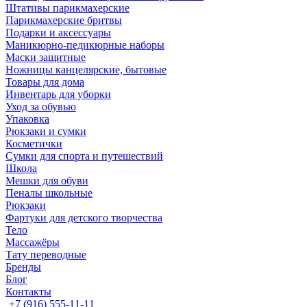
Штативы парикмахерские
Парикмахерские бритвы
Подарки и аксессуары
Маникюрно-педикюрные наборы
Маски защитные
Ножницы канцелярские, бытовые
Товары для дома
Инвентарь для уборки
Уход за обувью
Упаковка
Рюкзаки и сумки
Косметички
Сумки для спорта и путешествий
Школа
Мешки для обуви
Пеналы школьные
Рюкзаки
Фартуки для детского творчества
Тело
Массажёры
Тату переводные
Бренды
Блог
Контакты
+7 (916) 555-11-11