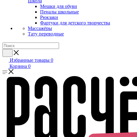
Школа
Мешки для обуви
Пеналы школьные
Рюкзаки
Фартуки для детского творчества
Массажёры
Тату переводные
Избранные товары
0
Корзина
0