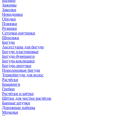
Валики
Зажимы
Заколки
Невидимки
Ободки
Повязки
Резинки
Сеточки-паутинки
Шпильки
Бигуди
Аксессуары для бигуди
Бигуди пластиковые
Бигуди-бумеранги
Бигуди-коклюшки
Бигуди-липучки
Поролоновые бигуди
Термобигуди для волос
Расчёски
Брашинги
Гребни
Расчёски и щётки
Щётки для чистки расчёсок
Банные штучки
Дорожные наборы
Мочалки