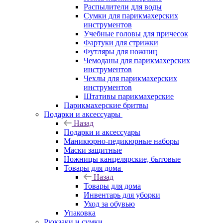
Распылители для воды
Сумки для парикмахерских
инструментов
Учебные головы для причесок
Фартуки для стрижки
Футляры для ножниц
Чемоданы для парикмахерских
инструментов
Чехлы для парикмахерских
инструментов
Штативы парикмахерские
Парикмахерские бритвы
Подарки и аксессуары
Назад
Подарки и аксессуары
Маникюрно-педикюрные наборы
Маски защитные
Ножницы канцелярские, бытовые
Товары для дома
Назад
Товары для дома
Инвентарь для уборки
Уход за обувью
Упаковка
Рюкзаки и сумки