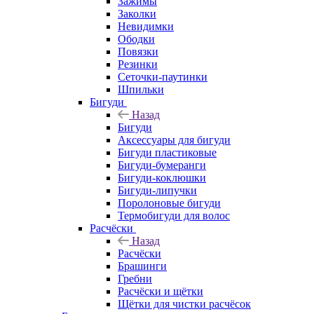
Зажимы
Заколки
Невидимки
Ободки
Повязки
Резинки
Сеточки-паутинки
Шпильки
Бигуди
Назад
Бигуди
Аксессуары для бигуди
Бигуди пластиковые
Бигуди-бумеранги
Бигуди-коклюшки
Бигуди-липучки
Поролоновые бигуди
Термобигуди для волос
Расчёски
Назад
Расчёски
Брашинги
Гребни
Расчёски и щётки
Щётки для чистки расчёсок