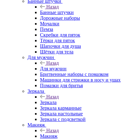
Банные штучки
Назад
Банные штучки
Дорожные наборы
Мочалки
Пемза
Скребки для пяток
Тёрки для пяток
Шапочки для душа
Щётки для тела
Для мужчин
Назад
Для мужчин
Бритвенные наборы с помазком
Машинки для стрижки в носу и ушах
Помазки для бритья
Зеркала
Назад
Зеркала
Зеркала карманные
Зеркала настольные
Зеркала с подсветкой
Макияж
Назад
Макияж