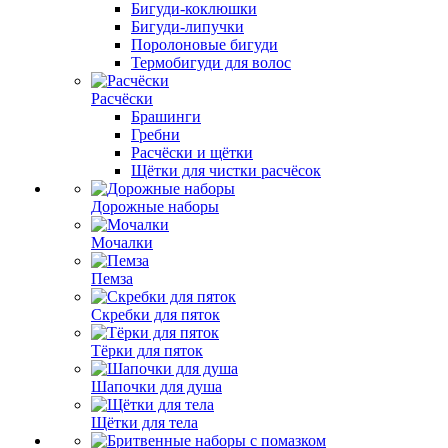
Бигуди-коклюшки
Бигуди-липучки
Поролоновые бигуди
Термобигуди для волос
Расчёски
Брашинги
Гребни
Расчёски и щётки
Щётки для чистки расчёсок
Дорожные наборы
Мочалки
Пемза
Скребки для пяток
Тёрки для пяток
Шапочки для душа
Щётки для тела