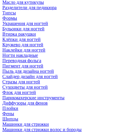
Масло для кутикулы
Разделители для педикюра
Типсы
Формы
Украшения для ногтей
Бульонки для ногтей
Втирка ракушки
Клёпки для ногтей
Кружево для ногтей
Наклейки для ногтей
Ногти накладные
Переводная фольга
Пигмент для ногтей
Пыль для дизайна ногтей
Слайдер дизайн для ногтей
Стразы для ногтей
Сухоцветы для ногтей
Флок для ногтей
Парикмахерские инструменты
Диффузоры для фенов
Плойки
Фены
Щипцы
Машинки для стрижки
Машинки для стрижки волос и бороды