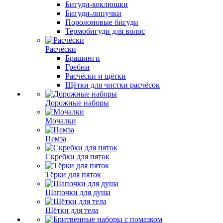
Бигуди-коклюшки
Бигуди-липучки
Поролоновые бигуди
Термобигуди для волос
Расчёски
Брашинги
Гребни
Расчёски и щётки
Щётки для чистки расчёсок
Дорожные наборы
Мочалки
Пемза
Скребки для пяток
Тёрки для пяток
Шапочки для душа
Щётки для тела