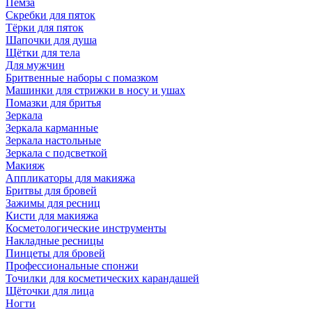
Пемза
Скребки для пяток
Тёрки для пяток
Шапочки для душа
Щётки для тела
Для мужчин
Бритвенные наборы с помазком
Машинки для стрижки в носу и ушах
Помазки для бритья
Зеркала
Зеркала карманные
Зеркала настольные
Зеркала с подсветкой
Макияж
Аппликаторы для макияжа
Бритвы для бровей
Зажимы для ресниц
Кисти для макияжа
Косметологические инструменты
Накладные ресницы
Пинцеты для бровей
Профессиональные спонжи
Точилки для косметических карандашей
Щёточки для лица
Ногти