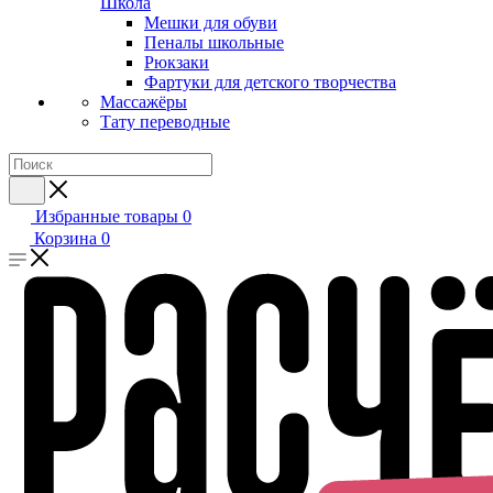
Школа
Мешки для обуви
Пеналы школьные
Рюкзаки
Фартуки для детского творчества
Массажёры
Тату переводные
Избранные товары
0
Корзина
0