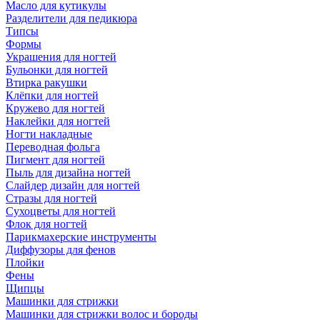
Масло для кутикулы
Разделители для педикюра
Типсы
Формы
Украшения для ногтей
Бульонки для ногтей
Втирка ракушки
Клёпки для ногтей
Кружево для ногтей
Наклейки для ногтей
Ногти накладные
Переводная фольга
Пигмент для ногтей
Пыль для дизайна ногтей
Слайдер дизайн для ногтей
Стразы для ногтей
Сухоцветы для ногтей
Флок для ногтей
Парикмахерские инструменты
Диффузоры для фенов
Плойки
Фены
Щипцы
Машинки для стрижки
Машинки для стрижки волос и бороды