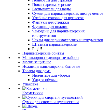
Пеньюары для стрижки
Пояса парикмахерские
Распылители для воды
Сумки для парикмахерских инструментов
Учебные головы для причесок
Фартуки для стрижки
Футляры для ножниц
Чемоданы для парикмахерских
инструментов
Чехлы для парикмахерских инструментов
Штативы парикмахерские
Ещё 5
Парикмахерские бритвы
Маникюрно-педикюрные наборы
Маски защитные
Ножницы канцелярские, бытовые
Товары для дома
Инвентарь для уборки
Уход за обувью
Упаковка
Косметички
Сумки для спорта и путешествий