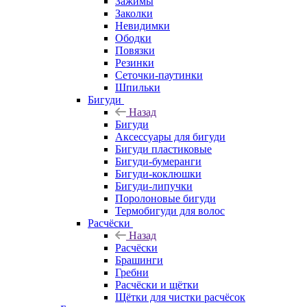
Зажимы
Заколки
Невидимки
Ободки
Повязки
Резинки
Сеточки-паутинки
Шпильки
Бигуди
Назад
Бигуди
Аксессуары для бигуди
Бигуди пластиковые
Бигуди-бумеранги
Бигуди-коклюшки
Бигуди-липучки
Поролоновые бигуди
Термобигуди для волос
Расчёски
Назад
Расчёски
Брашинги
Гребни
Расчёски и щётки
Щётки для чистки расчёсок