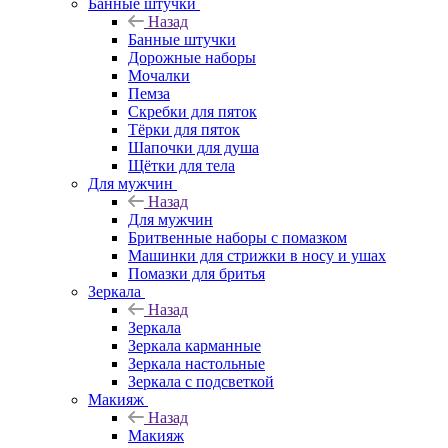
Банные штучки
Назад
Банные штучки
Дорожные наборы
Мочалки
Пемза
Скребки для пяток
Тёрки для пяток
Шапочки для душа
Щётки для тела
Для мужчин
Назад
Для мужчин
Бритвенные наборы с помазком
Машинки для стрижки в носу и ушах
Помазки для бритья
Зеркала
Назад
Зеркала
Зеркала карманные
Зеркала настольные
Зеркала с подсветкой
Макияж
Назад
Макияж