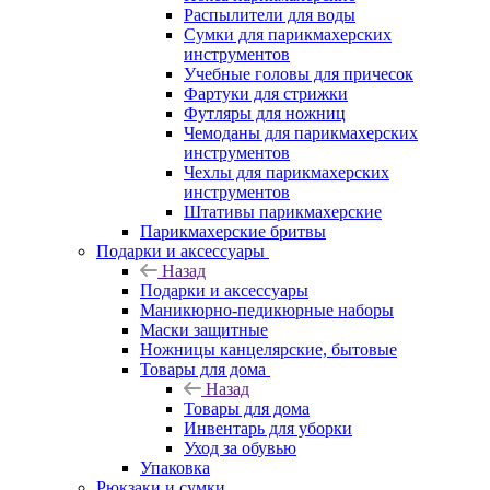
Распылители для воды
Сумки для парикмахерских
инструментов
Учебные головы для причесок
Фартуки для стрижки
Футляры для ножниц
Чемоданы для парикмахерских
инструментов
Чехлы для парикмахерских
инструментов
Штативы парикмахерские
Парикмахерские бритвы
Подарки и аксессуары
Назад
Подарки и аксессуары
Маникюрно-педикюрные наборы
Маски защитные
Ножницы канцелярские, бытовые
Товары для дома
Назад
Товары для дома
Инвентарь для уборки
Уход за обувью
Упаковка
Рюкзаки и сумки