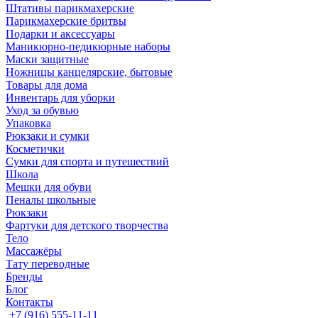
Штативы парикмахерские
Парикмахерские бритвы
Подарки и аксессуары
Маникюрно-педикюрные наборы
Маски защитные
Ножницы канцелярские, бытовые
Товары для дома
Инвентарь для уборки
Уход за обувью
Упаковка
Рюкзаки и сумки
Косметички
Сумки для спорта и путешествий
Школа
Мешки для обуви
Пеналы школьные
Рюкзаки
Фартуки для детского творчества
Тело
Массажёры
Тату переводные
Бренды
Блог
Контакты
+7 (916) 555-11-11