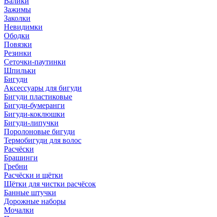
Валики
Зажимы
Заколки
Невидимки
Ободки
Повязки
Резинки
Сеточки-паутинки
Шпильки
Бигуди
Аксессуары для бигуди
Бигуди пластиковые
Бигуди-бумеранги
Бигуди-коклюшки
Бигуди-липучки
Поролоновые бигуди
Термобигуди для волос
Расчёски
Брашинги
Гребни
Расчёски и щётки
Щётки для чистки расчёсок
Банные штучки
Дорожные наборы
Мочалки